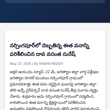
నర్సింగపూర్‌లో దెబ్బతిన్న ఈత వనాన్ని
పరిశీలించిన దావ వసంత సురేష్
May 23, 2026
|
By RADHA REDDY
అక్షర ఆయుధం న్యూస్: 22 మే, జగిత్యాల జిల్లా వార్త విశ్లేషణ:
జగిత్యాల రూరల్ మండలం నర్సింగపూర్ గ్రామంలో
ప్రమాదవశాత్తు ఈత వనం దగ్ధమైన ఘటనపై జగిత్యాల జిల్లా
తొలి జడ్పీ చైర్‌పర్సన్ దావ వసంత సురేష్ తీవ్ర విచారం వ్యక్తం
చేశారు. శుక్రవారం ఆమె నర్సింగపూర్ గ్రామంలో పర్యటించి,
కాలిపోయిన ఈత వనాన్ని క్షేత్రస్థాయిలో పరిశీలించిన
అనంతరం నష్టపోయిన గౌడన్నలను కలిసి వారిని పరామర్శించి,