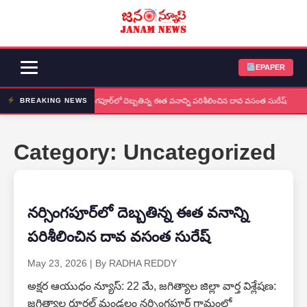
EPAPER
నర్సింగపూర్‌లో దెబ్బతిన్న ఈత వనాన్ని పరిశీలించిన దావ వసంత సురేష్
BREAKING NEWS
Category:
Uncategorized
నర్సింగపూర్‌లో దెబ్బతిన్న ఈత వనాన్ని
పరిశీలించిన దావ వసంత సురేష్
May 23, 2026
|
By RADHA REDDY
అక్షర ఆయుధం న్యూస్: 22 మే, జగిత్యాల జిల్లా వార్త విశ్లేషణ:
జగిత్యాల రూరల్ మండలం నర్సింగపూర్ గ్రామంలో