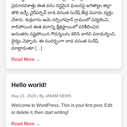
ప్రమాదవశాత్తు ఈత వనం దగ్ధమైన ఘటనపై జగిత్యాల జిల్లా
తొలి జడ్పీ చైర్‌పర్సన్ దావ వసంత సురేష్ తీవ్ర విచారం వ్యక్తం
చేశారు. శుక్రవారం ఆమె నర్సింగపూర్ గ్రామంలో పర్యటించి,
కాలిపోయిన ఈత వనాన్ని క్షేత్రస్థాయిలో పరిశీలించిన
అనంతరం నష్టపోయిన గౌడన్నలను కలిసి వారిని పరామర్శించి,
ధైర్యం చెప్పారు. ఈ సందర్భంగా దావ వసంత సురేష్
మాట్లాడుతూ […]
Read More →
Hello world!
May 21, 2026
|
By JANAM NEWS
Welcome to WordPress. This is your first post. Edit
or delete it, then start writing!
Read More →